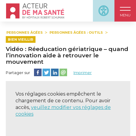
Accueil - Acteur de ma santé, by HôpitauxRobert S
Panneau d'accessi
MENU
PERSONNES ÂGÉES
PERSONNES ÂGÉES : OUTILS
BIEN VIEILLIR
Vidéo : Réeducation gériatrique – quand
l’innovation aide à retrouver le
mouvement
Partager cette page sur Facebook
Partager cette page sur Twitter
Partager cette page sur LinkedIn
Partager cette page sur email
Partager sur
Imprimer
Vos réglages cookies empêchent le
chargement de ce contenu. Pour avoir
accès,
veuillez modifier vos réglages de
cookies