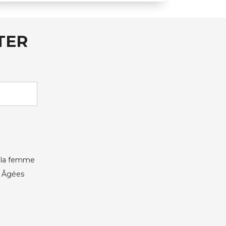
TER
e la femme
s Âgées