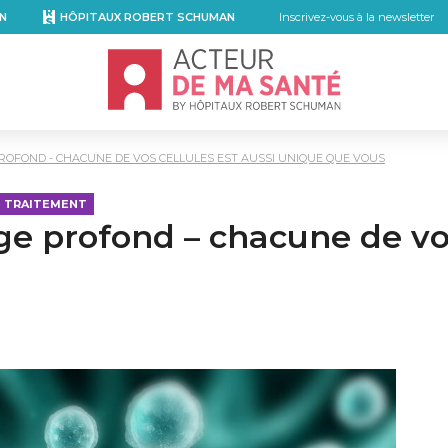
N
HÔPITAUX ROBERT SCHUMAN
Inscrivez-vous à la newsletter
Accueil - Acteur de ma santé, by Hôpita
FOND - CHACUNE DE VOS CELLULES EST AUSSI UNIQUE QUE VOUS
T TRAITEMENT
profond – chacune de vos 
kedIn
r email