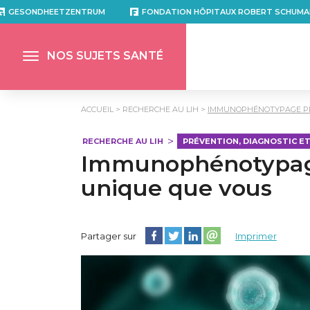
GESONDHEETZENTRUM
FONDATION HÔPITAUX ROBERT SCHUMA
NOS SUJETS SANTÉ
ACCUEIL
RECHERCHE AU LIH
IMMUNOPHÉNOTYPAGE PRO
RECHERCHE AU LIH
PRÉVENTION, DIAGNOSTIC E
Immunophénotypage 
unique que vous
Partager cette page sur Facebook
Partager cette page sur Twitter
Partager cette page sur Lin
Partager cette page su
Partager sur
Imprimer