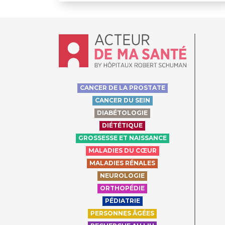
Accueil - Acteur de ma santé, by Hôpit
CANCER DE LA PROSTATE
CANCER DU SEIN
DIABÉTOLOGIE
DIÉTÉTIQUE
GROSSESSE ET NAISSANCE
MALADIES DU CŒUR
MALADIES RÉNALES
NEUROLOGIE
ORTHOPÉDIE
PÉDIATRIE
PERSONNES ÂGÉES