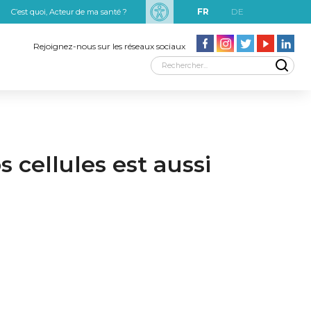
FR
DE
C’est quoi, Acteur de ma santé ?
uxRobert Schuman
Rejoignez-nous sur les réseaux sociaux
cellules est aussi