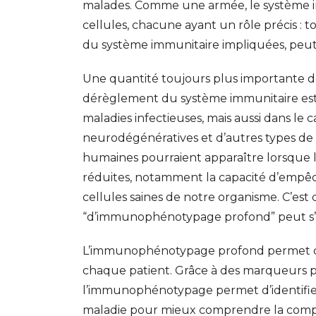
malades. Comme une armée, le système 
cellules, chacune ayant un rôle précis : 
du système immunitaire impliquées, peut 
Une quantité toujours plus importante d
dérèglement du système immunitaire est
maladies infectieuses, mais aussi dans le
neurodégénératives et d’autres types de ma
humaines pourraient apparaître lorsque 
réduites, notamment la capacité d’empêch
cellules saines de notre organisme. C’est
“d’immunophénotypage profond” peut s’
L’immunophénotypage profond permet d’é
chaque patient. Grâce à des marqueurs pré
l’immunophénotypage permet d’identifier
GESONDHEETZENTRUM
FONDATION HÔPITAUX ROB
maladie pour mieux comprendre la comple