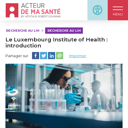
Accueil - Acteur de ma santé, by HôpitauxRobert S
Panneau d'accessi
MENU
RECHERCHE AU LIH
RECHERCHE AU LIH
Le Luxembourg Institute of Health :
introduction
Partager cette page sur Facebook
Partager cette page sur Twitter
Partager cette page sur LinkedIn
Partager cette page sur email
Partager sur
Imprimer