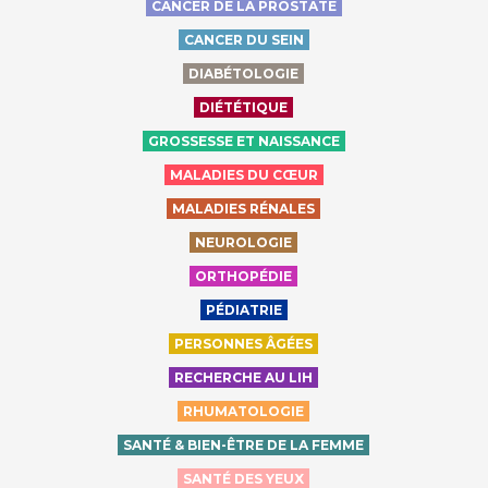
CANCER DE LA PROSTATE
CANCER DU SEIN
DIABÉTOLOGIE
DIÉTÉTIQUE
GROSSESSE ET NAISSANCE
MALADIES DU CŒUR
MALADIES RÉNALES
NEUROLOGIE
ORTHOPÉDIE
PÉDIATRIE
PERSONNES ÂGÉES
RECHERCHE AU LIH
RHUMATOLOGIE
SANTÉ & BIEN-ÊTRE DE LA FEMME
SANTÉ DES YEUX