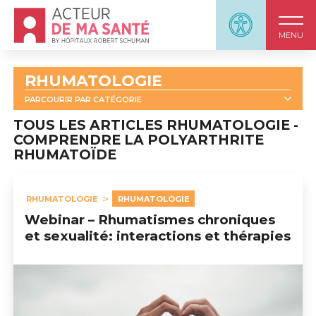
Accueil - Acteur de ma santé, by HôpitauxRobert S
Panneau d'accessi
MENU
RHUMATOLOGIE
PARCOURIR PAR CATÉGORIE
TOUT
RHUMATOLOGIE : OUTILS
WEBINARS
TOUS LES ARTICLES RHUMATOLOGIE -
COMPRENDRE LA POLYARTHRITE
RHUMATOLOGIE - OSTÉOPOROSE
RHUMATOÏDE
COMPRENDRE LA POLYARTHRITE RHUMATOÏDE
SOIGNER LA POLYARTHRITE RHUMATOÏDE
RHUMATOLOGIE
RHUMATOLOGIE
VIVRE AVEC LA POLYARTHRITE RHUMATOÏDE
Webinar – Rhumatismes chroniques
et sexualité: interactions et thérapies
RIR - RÉSEAU IMMUNO-RHUMATOLOGIE