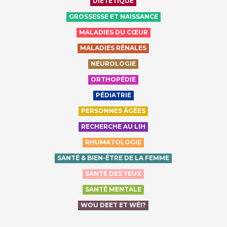
DIÉTÉTIQUE
GROSSESSE ET NAISSANCE
MALADIES DU CŒUR
MALADIES RÉNALES
NEUROLOGIE
ORTHOPÉDIE
PÉDIATRIE
PERSONNES ÂGÉES
RECHERCHE AU LIH
RHUMATOLOGIE
SANTÉ & BIEN-ÊTRE DE LA FEMME
SANTÉ DES YEUX
SANTÉ MENTALE
WOU DEET ET WÉI?