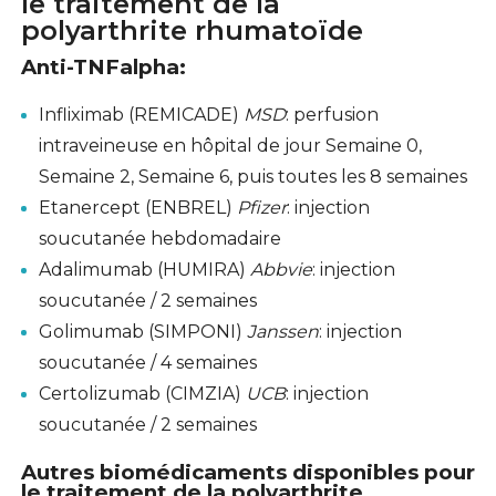
le traitement de la
polyarthrite rhumatoïde
Anti-TNFalpha
:
Infliximab (REMICADE)
MSD
: perfusion
intraveineuse en hôpital de jour Semaine 0,
Semaine 2, Semaine 6, puis toutes les 8 semaines
Etanercept (ENBREL)
Pfizer
: injection
soucutanée hebdomadaire
Adalimumab (HUMIRA)
Abbvie
: injection
soucutanée / 2 semaines
Golimumab (SIMPONI)
Janssen
: injection
soucutanée / 4 semaines
Certolizumab (CIMZIA)
UCB
: injection
soucutanée / 2 semaines
Autres biomédicaments disponibles pour
le traitement de la polyarthrite