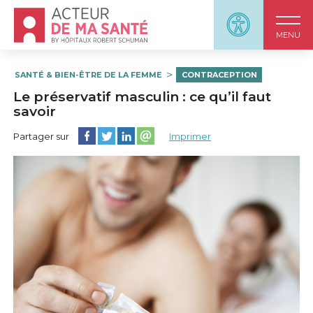
Accueil - Acteur de ma santé, by HôpitauxRobert S
Panneau d'accessi
MENU
SANTÉ & BIEN-ÊTRE DE LA FEMME
CONTRACEPTION
Le préservatif masculin : ce qu’il faut
savoir
Partager cette page sur Facebook
Partager cette page sur Twitter
Partager cette page sur LinkedIn
Partager cette page sur email
Partager sur
Imprimer