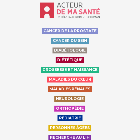
Accueil - Acteur de ma santé, by Hôp
CANCER DE LA PROSTATE
CANCER DU SEIN
DIABÉTOLOGIE
DIÉTÉTIQUE
GROSSESSE ET NAISSANCE
MALADIES DU CŒUR
MALADIES RÉNALES
NEUROLOGIE
ORTHOPÉDIE
PÉDIATRIE
PERSONNES ÂGÉES
RECHERCHE AU LIH