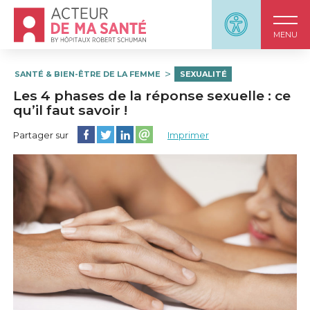
Accueil - Acteur de ma santé, by HôpitauxRobert S
Panneau d'accessi
MENU
SANTÉ & BIEN-ÊTRE DE LA FEMME
SEXUALITÉ
Les 4 phases de la réponse sexuelle : ce
qu’il faut savoir !
Partager cette page sur Facebook
Partager cette page sur Twitter
Partager cette page sur LinkedIn
Partager cette page sur email
Partager sur
Imprimer