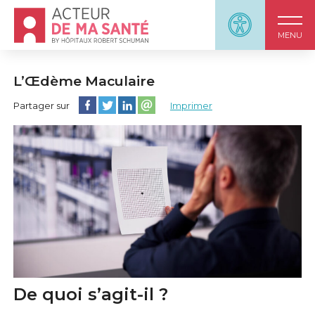
Accueil - Acteur de ma santé, by HôpitauxRobert S
Panneau d'accessi
MENU
L’Œdème Maculaire
Partager cette page sur Facebook
Partager cette page sur Twitter
Partager cette page sur LinkedIn
Partager cette page sur email
Partager sur
Imprimer
De quoi s’agit-il ?