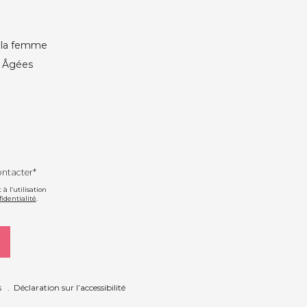
e la femme
s Âgées
ontacter*
 l’utilisation
fidentialité
.
s
Déclaration sur l’accessibilité