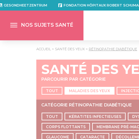
GESONDHEETZENTRUM
FONDATION HÔPITAUX ROBERT SCHUMA
NOS SUJETS SANTÉ
ACCUEIL
SANTÉ DES YEUX
RÉTINOPATHIE DIABÉTIQUE
SANTÉ DES Y
PARCOURIR PAR CATÉGORIE
TOUT
MALADIES DES YEUX
INJECTI
CATÉGORIE RÉTINOPATHIE DIABÉTIQUE
TOUT
KÉRATITES INFECTIEUSES
DY
CORPS FLOTTANTS
MEMBRANE PRÉ-MAC
GLAUCOME
CATARACTE
DÉCOLLEME