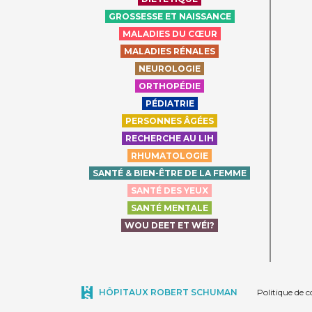
GROSSESSE ET NAISSANCE
MALADIES DU CŒUR
MALADIES RÉNALES
NEUROLOGIE
ORTHOPÉDIE
PÉDIATRIE
PERSONNES ÂGÉES
RECHERCHE AU LIH
RHUMATOLOGIE
SANTÉ & BIEN-ÊTRE DE LA FEMME
SANTÉ DES YEUX
SANTÉ MENTALE
WOU DEET ET WÉI?
HÔPITAUX ROBERT SCHUMAN
Politique de c