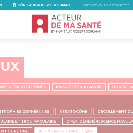
N
HÔPITAUX ROBERT SCHUMAN
Inscrivez-vous à la newsletter
Accueil - Acteur de ma santé, by Hôpita
EUX
ONS INTRA-VITRÉENNES
MA VUE : BON À SAVOIR
DON DE L
STROPHIES CORNÉENNES
KÉRATOCÔNE
DÉCOLLEMENT DU
ULAIRE ET TROU MACULAIRE
DMLA (DÉGÉNÉRESCENCE MACULAIR
NT DE RÉTINE
RÉTINOPATHIE DIABÉTIQUE