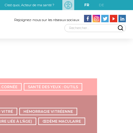
FR
DE
C’est quoi, Acteur de ma santé ?
uxRobert Schuman
Rejoignez-nous sur les réseaux sociaux
A CORNÉE
SANTÉ DES YEUX : OUTILS
 VITRÉ
HÉMORRAGIE VITRÉENNE
E LIÉE À L'ÂGE)
ŒDÈME MACULAIRE