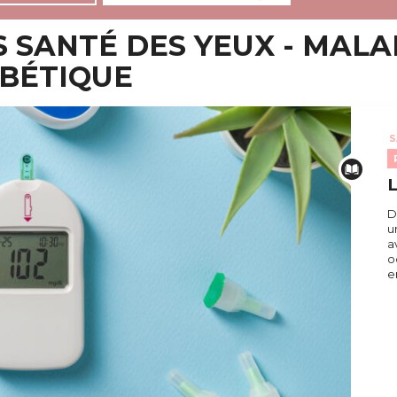
 SANTÉ DES YEUX - MALAD
ABÉTIQUE
S
L
D
u
a
o
e