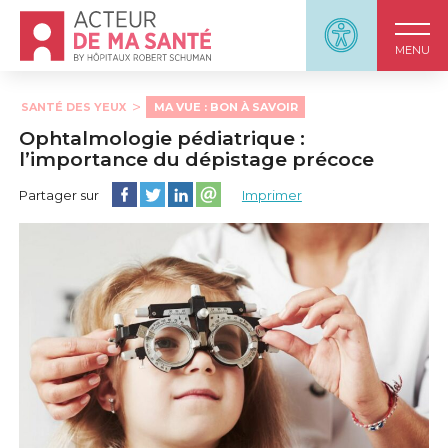
Accueil - Acteur de ma santé, by HôpitauxRobert S
Panneau d'accessi
MENU
SANTÉ DES YEUX
MA VUE : BON À SAVOIR
Ophtalmologie pédiatrique :
l’importance du dépistage précoce
Partager cette page sur Facebook
Partager cette page sur Twitter
Partager cette page sur LinkedIn
Partager cette page sur email
Partager sur
Imprimer