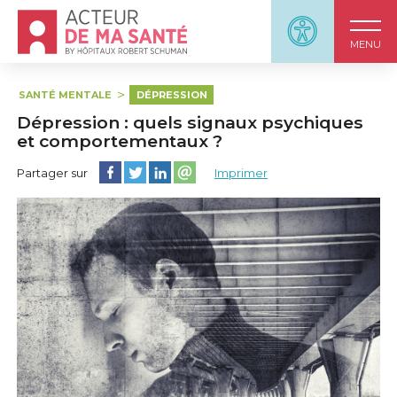
Accueil - Acteur de ma santé, by HôpitauxRobert S
Panneau d'accessi
MENU
SANTÉ MENTALE
DÉPRESSION
Dépression : quels signaux psychiques
et comportementaux ?
Partager cette page sur Facebook
Partager cette page sur Twitter
Partager cette page sur LinkedIn
Partager cette page sur email
Partager sur
Imprimer