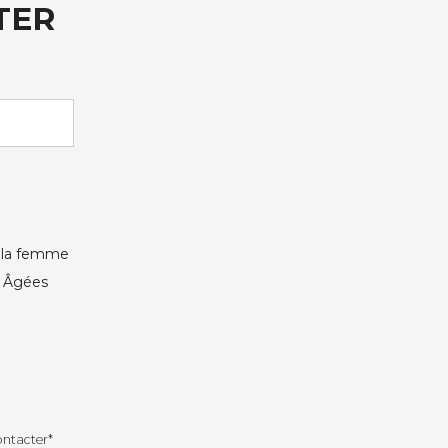
TER
e la femme
s Âgées
ontacter*