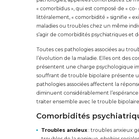
« comorbidus », qui est composé de « co- » 
littéralement, « comorbidité » signifie « 
maladies ou troubles chez un même individ
s’agir de comorbidités psychiatriques et 
Toutes ces pathologies associées au trou
l’évolution de la maladie. Elles ont des c
présentent une charge psychologique im
souffrant de trouble bipolaire présente u
pathologies associées affectent la répons
diminuent considérablement l’espérance de 
traiter ensemble avec le trouble bipolaire
Comorbidités psychiatriq
Troubles anxieux
: troubles anxieux gé
GESONDHEETZENTRUM
FONDATION HÔPITAUX ROB
troubles de la panique, phobies sociale