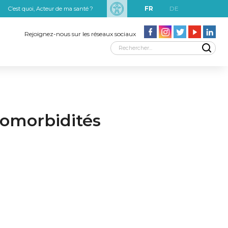
FR
DE
C’est quoi, Acteur de ma santé ?
uxRobert Schuman
Rejoignez-nous sur les réseaux sociaux
comorbidités