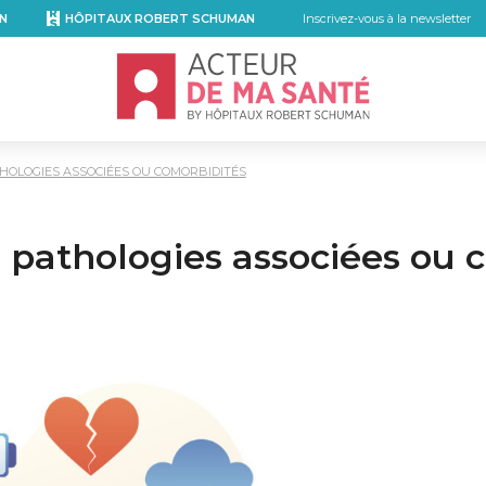
N
HÔPITAUX ROBERT SCHUMAN
Inscrivez-vous à la newsletter
Accueil - Acteur de ma santé, by Hôpita
THOLOGIES ASSOCIÉES OU COMORBIDITÉS
: pathologies associées ou 
kedIn
r email