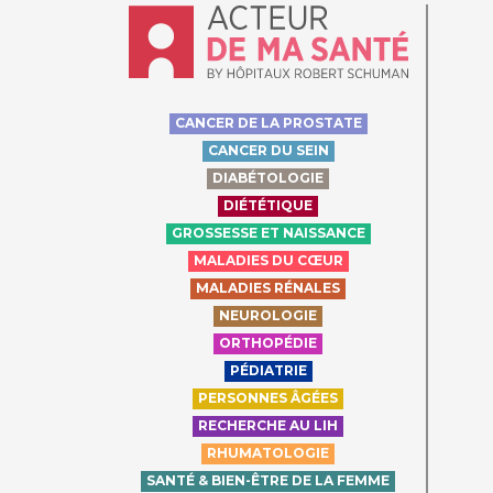
Accueil - Acteur de ma santé, by Hôpit
CANCER DE LA PROSTATE
CANCER DU SEIN
DIABÉTOLOGIE
DIÉTÉTIQUE
GROSSESSE ET NAISSANCE
MALADIES DU CŒUR
MALADIES RÉNALES
NEUROLOGIE
ORTHOPÉDIE
PÉDIATRIE
PERSONNES ÂGÉES
RECHERCHE AU LIH
RHUMATOLOGIE
SANTÉ & BIEN-ÊTRE DE LA FEMME