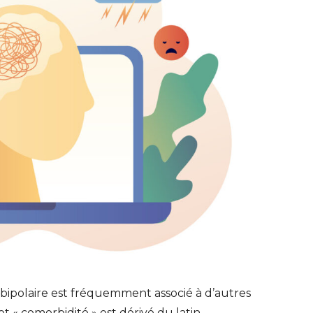
e bipolaire est fréquemment associé à d’autres
t « comorbidité » est dérivé du latin