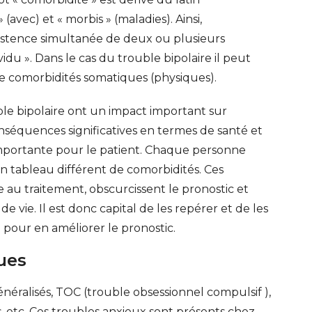
(avec) et « morbis » (maladies). Ainsi,
existence simultanée de deux ou plusieurs
u ». Dans le cas du trouble bipolaire il peut
de comorbidités somatiques (physiques).
ble bipolaire ont un impact important sur
onséquences significatives en termes de santé et
portante pour le patient. Chaque personne
n tableau différent de comorbidités. Ces
e au traitement, obscurcissent le pronostic et
vie. Il est donc capital de les repérer et de les
 pour en améliorer le pronostic.
ues
néralisés, TOC (trouble obsessionnel compulsif ),
ERT SCHUMAN
HÔPITAUX ROBERT SCHUMAN
s, etc. Ces troubles anxieux sont présents chez