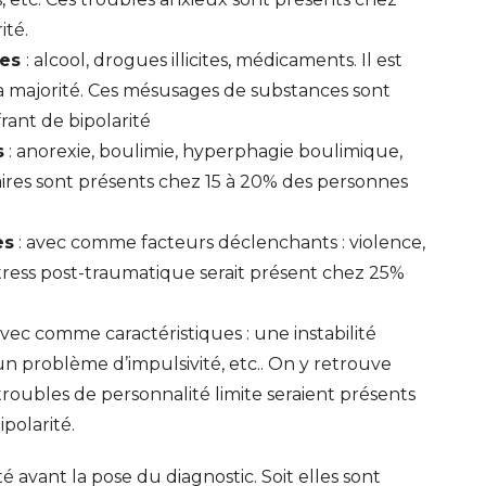
ité.
ces
: alcool, drogues illicites, médicaments. Il est
la majorité. Ces mésusages de substances sont
ant de bipolarité
s
: anorexie, boulimie, hyperphagie boulimique,
aires sont présents chez 15 à 20% des personnes
es
: avec comme facteurs déclenchants : violence,
ress post-traumatique serait présent chez 25%
avec comme caractéristiques : une instabilité
n problème d’impulsivité, etc.. On y retrouve
troubles de personnalité limite seraient présents
polarité.
 avant la pose du diagnostic. Soit elles sont