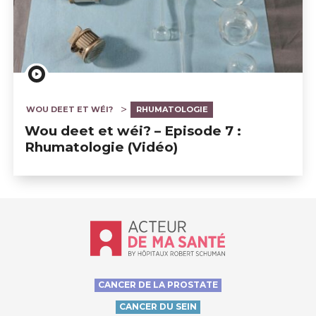
WOU DEET ET WÉI?
RHUMATOLOGIE
Wou deet et wéi? – Episode 7 :
Rhumatologie (Vidéo)
Accueil - Acteur de ma santé, by Hôp
CANCER DE LA PROSTATE
CANCER DU SEIN