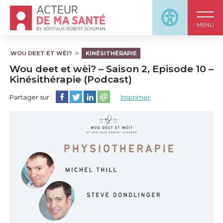
Accueil - Acteur de ma santé, by HôpitauxRobert S
Panneau d'accessi
MENU
WOU DEET ET WÉI?
KINÉSITHÉRAPIE
Wou deet et wèi? – Saison 2, Episode 10 –
Kinésithérapie (Podcast)
Partager cette page sur Facebook
Partager cette page sur Twitter
Partager cette page sur LinkedIn
Partager cette page sur email
Partager sur
Imprimer