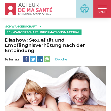
Accueil - Acteur de ma santé, by HôpitauxRobert S
Panneau d'accessi
MENU
SCHWANGERSCHAFT
SCHWANGERSCHAFT: INFORMATIONSMATERIAL
Diashow: Sexualität und
Empfängnisverhütung nach der
Entbindung
Diese Seite auf Facebook teilen
Diese Seite auf Twitter teilen
Diese Seite auf LinkedIn teilen
Partager cette page sur email
Teilen auf
Drucken