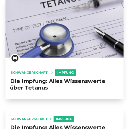
                            STILLEN                        
                            DAS LEBEN MIT BABY                        
                            DIE UMGEBUNG DES BABY                        
                            DIE WIEDERAUFNAHME EINER ARBEIT      
SCHWANGERSCHAFT
IMPFUNG
Die Impfung: Alles Wissenswerte
                            IMPFUNG                        
über Tetanus
                            COVID-19                        
                            SÜCHTE                        
SCHWANGERSCHAFT
IMPFUNG
Die Impfung: Alles Wissenswerte