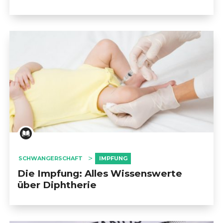
                            KAISERSCHNITT                        
                            AUFENTHALT AUF DER 
ENTBINDUNGSSTATION                        
                            NEUGEBORENENSTATION                        
                            DIE RÜCKKEHR NACH HAUSE                        
                            ELTERN WERDEN                        
SCHWANGERSCHAFT
IMPFUNG
Die Impfung: Alles Wissenswerte
über Diphtherie
                            ERNÄHRUNG VON NEUGEBORENEN          