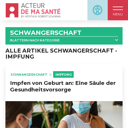
Accueil - Acteur de ma santé, by HôpitauxRobert S
Panneau d'accessi
MENU
SCHWANGERSCHAFT
BLÄTTERN NACH KATEGORIE
ALLE
ALLE ARTIKEL SCHWANGERSCHAFT -
IMPFUNG
                            SCHWANGERSCHAFT UND ENDOKRINE 
DISRUPTOREN                        
SCHWANGERSCHAFT
IMPFUNG
Impfen von Geburt an: Eine Säule der
Gesundheitsvorsorge
                            SCHWANGERSCHAFT: 
INFORMATIONSMATERIAL                        
                            SCHWANGERSCHAFT UND GEBURT : 
VIDEOS                        