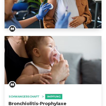
                            GEBURTSVORBEREITUNG                        
                            SCHWANGERSCHAFT                        
Impfen von Geburt an: Eine Säule der Gesundheitsv
SCHWANGERSCHAFTSKOMPLIKATIONEN                        
                            ZWILLINGSSCHWANGERSCHAFT                 
                            ERNÄHRUNG UND 
SCHWANGERSCHAFT                        
SCHWANGERSCHAFT
IMPFUNG
                            ENTBINDUNG                        
Bronchiolitis-Prophylaxe