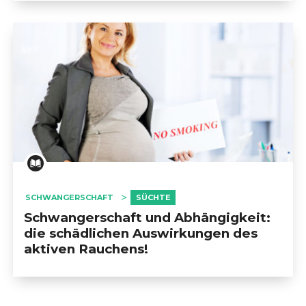
                            STILLEN                        
                            DAS LEBEN MIT BABY                        
                            DIE UMGEBUNG DES BABY                        
                            DIE WIEDERAUFNAHME EINER ARBEIT      
                            IMPFUNG                        
SCHWANGERSCHAFT
SÜCHTE
Schwangerschaft und Abhängigkeit:
die schädlichen Auswirkungen des
                            COVID-19                        
aktiven Rauchens!
                            SÜCHTE                        