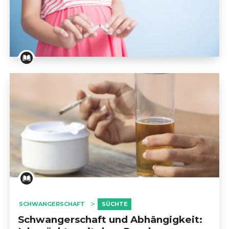
                            GEBURTSVORBEREITUNG                        
                            SCHWANGERSCHAFT                        
E-Zigarette und Schwangerschaft: Vorsicht ist gebot
SCHWANGERSCHAFTSKOMPLIKATIONEN                        
                            ZWILLINGSSCHWANGERSCHAFT                 
                            ERNÄHRUNG UND 
SCHWANGERSCHAFT                        
SCHWANGERSCHAFT
SÜCHTE
                            ENTBINDUNG                        
Schwangerschaft und Abhängigkeit: