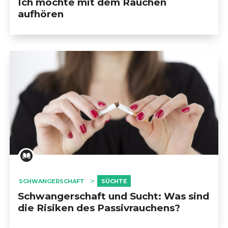
Ich möchte mit dem Rauchen
aufhören
                            KAISERSCHNITT                        
                            AUFENTHALT AUF DER 
ENTBINDUNGSSTATION                        
                            NEUGEBORENENSTATION                        
                            DIE RÜCKKEHR NACH HAUSE                        
                            ELTERN WERDEN                        
SCHWANGERSCHAFT
SÜCHTE
                            ERNÄHRUNG VON NEUGEBORENEN          
Schwangerschaft und Sucht: Was sind
die Risiken des Passivrauchens?