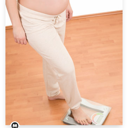
                            GEBURTSVORBEREITUNG                        
                            SCHWANGERSCHAFT                        
SCHWANGERSCHAFTSKOMPLIKATIONEN                        
                            ZWILLINGSSCHWANGERSCHAFT                 
                            ERNÄHRUNG UND 
SCHWANGERSCHAFT                        
                            ENTBINDUNG                        