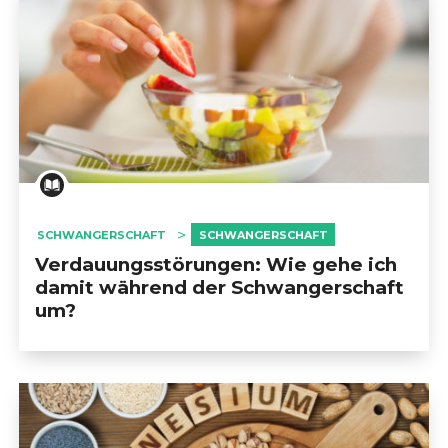
                            STILLEN                        
                            DAS LEBEN MIT BABY                        
                            DIE UMGEBUNG DES BABY                        
                            DIE WIEDERAUFNAHME EINER ARBEIT      
SCHWANGERSCHAFT
SCHWANGERSCHAFT
Verdauungsstörungen: Wie gehe ich
damit während der Schwangerschaft
                            IMPFUNG                        
um?
                            COVID-19                        
                            SÜCHTE                        