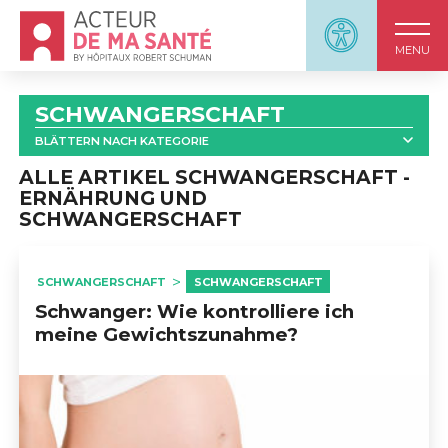
Accueil - Acteur de ma santé, by HôpitauxRobert S
Panneau d'accessi
MENU
SCHWANGERSCHAFT
BLÄTTERN NACH KATEGORIE
ALLE
ALLE ARTIKEL SCHWANGERSCHAFT -
ERNÄHRUNG UND
SCHWANGERSCHAFT
                            SCHWANGERSCHAFT UND ENDOKRINE 
DISRUPTOREN                        
SCHWANGERSCHAFT
SCHWANGERSCHAFT
Schwanger: Wie kontrolliere ich
                            SCHWANGERSCHAFT: 
meine Gewichtszunahme?
INFORMATIONSMATERIAL                        
                            SCHWANGERSCHAFT UND GEBURT : 
VIDEOS                        