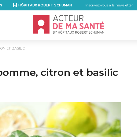
N
HÔPITAUX ROBERT SCHUMAN
Inscrivez-vous à la newsletter
Accueil - Acteur de ma santé, by Hôpita
ON ET BASILIC
pomme, citron et basilic
kedIn
r email