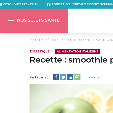
GESONDHEETZENTRUM
FONDATION HÔPITAUX ROBERT SCHUMA
NOS SUJETS SANTÉ
ACCUEIL
DIÉTÉTIQUE
RECETTE : SMOOTHIE POMME, CITR
DIÉTÉTIQUE
ALIMENTATION ITALIENNE
Recette : smoothie 
Partager cette page sur Facebook
Partager cette page sur Twitter
Partager cette page sur Lin
Partager cette page su
Partager sur
Imprimer