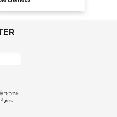
blé crémeux
TER
e la femme
s Âgées