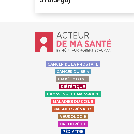
à l'orange)
Accueil - Acteur de ma santé, by Hôpit
CANCER DE LA PROSTATE
CANCER DU SEIN
DIABÉTOLOGIE
DIÉTÉTIQUE
GROSSESSE ET NAISSANCE
MALADIES DU CŒUR
MALADIES RÉNALES
NEUROLOGIE
ORTHOPÉDIE
PÉDIATRIE