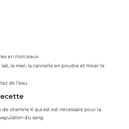
mes en morceaux.
lait, le miel, la cannelle en poudre et mixer le
utez de l’eau.
recette
 de vitamine K qui est est nécessaire pour la
coagulation du sang.
ERT SCHUMAN
HÔPITAUX ROBERT SCHUMAN