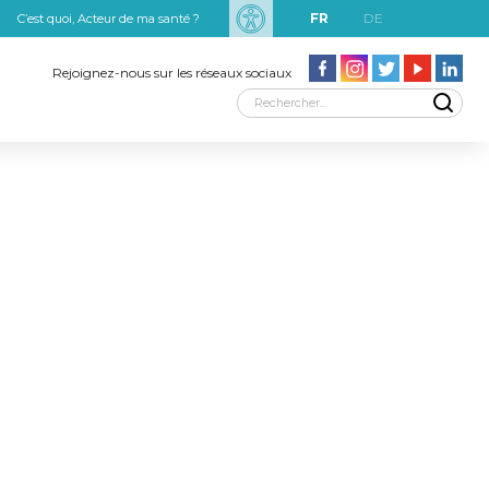
FR
DE
C’est quoi, Acteur de ma santé ?
uxRobert Schuman
Rejoignez-nous sur les réseaux sociaux