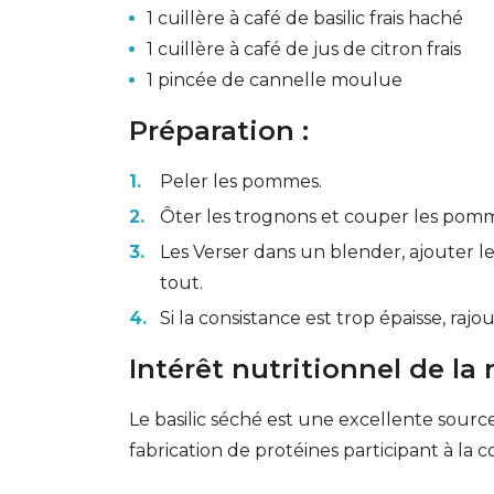
1 cuillère à café de basilic frais haché
1 cuillère à café de jus de citron frais
1 pincée de cannelle moulue
Préparation :
Peler les pommes.
Ôter les trognons et couper les pom
Les Verser dans un blender, ajouter le 
tout.
Si la consistance est trop épaisse, rajo
Intérêt nutritionnel de la 
Le basilic séché est une excellente source
fabrication de protéines participant à la 
GESONDHEETZENTRUM
FONDATION HÔPITAUX ROB