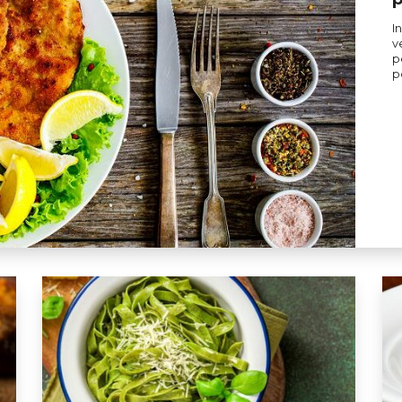
I
v
p
p