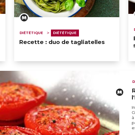
DIÉTÉTIQUE
DIÉTÉTIQUE
Recette : duo de tagliatelles
D
R
l
I
C
à
p
e