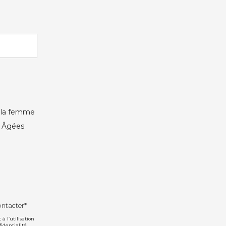
e la femme
s Âgées
ontacter*
 l’utilisation
fidentialité
.