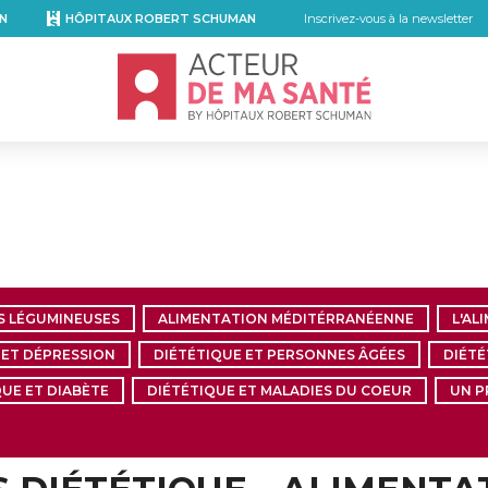
N
HÔPITAUX ROBERT SCHUMAN
Inscrivez-vous à la newsletter
Accueil - Acteur de ma santé, by Hôpita
S LÉGUMINEUSES
ALIMENTATION MÉDITÉRRANÉENNE
L'AL
 ET DÉPRESSION
DIÉTÉTIQUE ET PERSONNES ÂGÉES
DIÉTÉ
QUE ET DIABÈTE
DIÉTÉTIQUE ET MALADIES DU COEUR
UN P