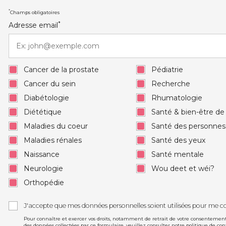
*
Champs obligatoires
*
Adresse email
Cancer de la prostate
Pédiatrie
Cancer du sein
Recherche
Diabétologie
Rhumatologie
Diététique
Santé & bien-être d
Maladies du coeur
Santé des personne
Maladies rénales
Santé des yeux
Naissance
Santé mentale
Neurologie
Wou deet et wéi?
Orthopédie
J'accepte que mes données personnelles soient utilisées pour me c
Pour connaître et exercer vos droits, notamment de retrait de votre consentement à
des données collectées par ce formulaire, veuillez consulter notre
politique de con