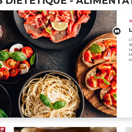
S DIÉTÉTIQUE - ALIMENTA
D
L
L
d
U
M
n