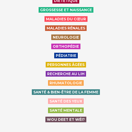
DIÉTÉTIQUE
GROSSESSE ET NAISSANCE
MALADIES DU CŒUR
MALADIES RÉNALES
NEUROLOGIE
ORTHOPÉDIE
PÉDIATRIE
PERSONNES ÂGÉES
RECHERCHE AU LIH
RHUMATOLOGIE
SANTÉ & BIEN-ÊTRE DE LA FEMME
SANTÉ DES YEUX
SANTÉ MENTALE
WOU DEET ET WÉI?