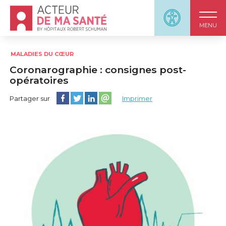
Accueil - Acteur de ma santé, by HôpitauxRobert S
Panneau d'accessi
MENU
MALADIES DU CŒUR
Coronarographie : consignes post-
opératoires
Partager cette page sur Facebook
Partager cette page sur Twitter
Partager cette page sur LinkedIn
Partager cette page sur email
Partager sur
Imprimer