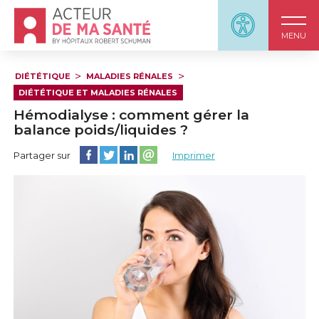
Accueil - Acteur de ma santé, by HôpitauxRobert S
Panneau d'accessi
MENU
DIÉTÉTIQUE
MALADIES RÉNALES
DIÉTÉTIQUE ET MALADIES RÉNALES
Hémodialyse : comment gérer la
balance poids/liquides ?
Partager cette page sur Facebook
Partager cette page sur Twitter
Partager cette page sur LinkedIn
Partager cette page sur email
Partager sur
Imprimer