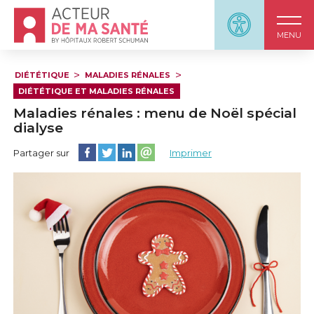
Accueil - Acteur de ma santé, by HôpitauxRobert S
Panneau d'accessi
MENU
DIÉTÉTIQUE
MALADIES RÉNALES
DIÉTÉTIQUE ET MALADIES RÉNALES
Maladies rénales : menu de Noël spécial
dialyse
Partager cette page sur Facebook
Partager cette page sur Twitter
Partager cette page sur LinkedIn
Partager cette page sur email
Partager sur
Imprimer