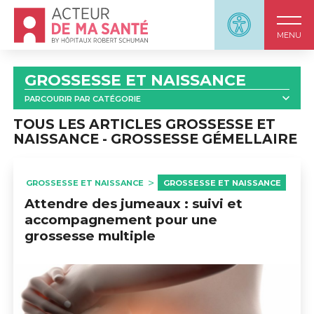
Accueil - Acteur de ma santé, by HôpitauxRobert S
Panneau d'accessi
MENU
GROSSESSE ET NAISSANCE
PARCOURIR PAR CATÉGORIE
TOUT
GROSSESSE & NAISSANCE: OUTILS
TOUS LES ARTICLES GROSSESSE ET
NAISSANCE - GROSSESSE GÉMELLAIRE
GROSSESSE ET NAISSANCE : VIDÉOS
GROSSESSE
PRÉPARATION À LA NAISSANCE
GROSSESSE ET NAISSANCE
GROSSESSE ET NAISSANCE
PATHOLOGIES DE LA GROSSESSE
Attendre des jumeaux : suivi et
GROSSESSE GÉMELLAIRE
accompagnement pour une
grossesse multiple
ALIMENTATION ET GROSSESSE
GROSSESSE ET PERTURBATEURS ENDOCRINIENS
ACCOUCHEMENT
CÉSARIENNE
SÉJOUR À LA MATERNITÉ
SERVICE NÉONATAL