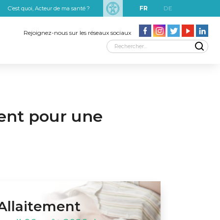
FR
DE
C’est quoi, Acteur de ma santé ?
uxRobert Schuman
Rejoignez-nous sur les réseaux sociaux
ent pour une
Allaitement