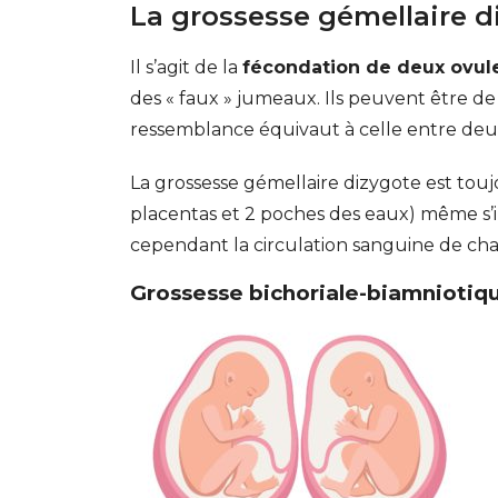
La grossesse gémellaire d
Il s’agit de la
fécondation de deux ovul
des « faux » jumeaux. Ils peuvent être d
ressemblance équivaut à celle entre deux
La grossesse gémellaire dizygote est touj
placentas et 2 poches des eaux) même s’il
cependant la circulation sanguine de c
Grossesse bichoriale-biamniotiqu