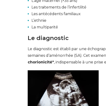
L’âge maternel (>35 ans)
Les traitements de l’infertilité
Les antécédents familiaux
L’ethnie
La multiparité
Le diagnostic
Le diagnostic est établi par une échograph
semaines d’aménorrhée (SA). Cet examen
chorionicité*
, indispensable à une prise