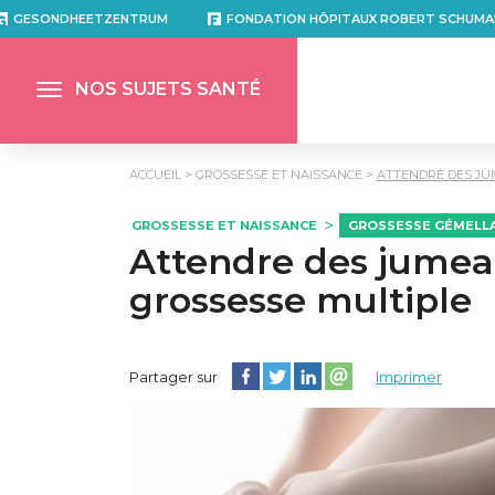
GESONDHEETZENTRUM
FONDATION HÔPITAUX ROBERT SCHUMA
NOS SUJETS SANTÉ
ACCUEIL
GROSSESSE ET NAISSANCE
ATTENDRE DES JU
GROSSESSE ET NAISSANCE
GROSSESSE GÉMELLA
Attendre des jumea
grossesse multiple
Partager cette page sur Facebook
Partager cette page sur Twitter
Partager cette page sur Lin
Partager cette page su
Partager sur
Imprimer