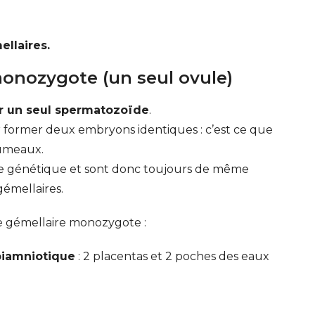
llaires.
onozygote (un seul ovule)
ar un seul spermatozoïde
.
 former deux embryons identiques : c’est ce que
jumeaux.
e génétique et sont donc toujours de même
gémellaires.
se gémellaire monozygote :
biamniotique
: 2 placentas et 2 poches des eaux
ERT SCHUMAN
HÔPITAUX ROBERT SCHUMAN