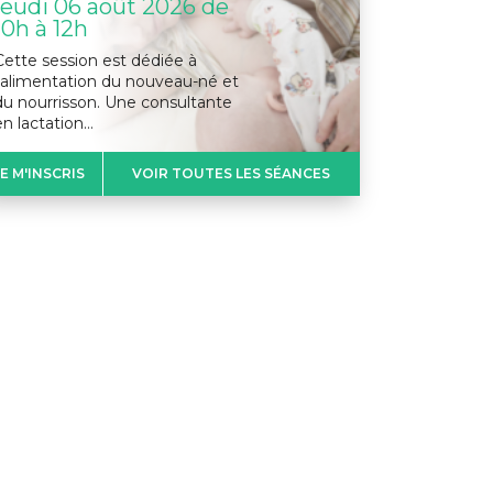
jeudi 06 août 2026 de
10h à 12h
Cette session est dédiée à
l’alimentation du nouveau-né et
du nourrisson. Une consultante
en lactation…
JE M'INSCRIS
VOIR TOUTES LES SÉANCES