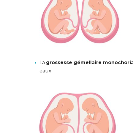
La
grossesse gémellaire monochoria
eaux