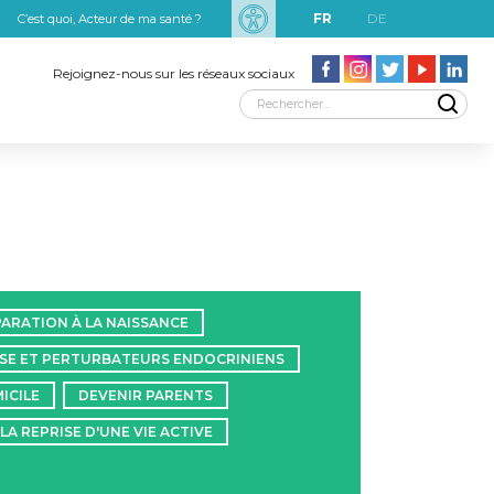
FR
DE
C’est quoi, Acteur de ma santé ?
uxRobert Schuman
Rejoignez-nous sur les réseaux sociaux
ARATION À LA NAISSANCE
SE ET PERTURBATEURS ENDOCRINIENS
ICILE
DEVENIR PARENTS
LA REPRISE D'UNE VIE ACTIVE