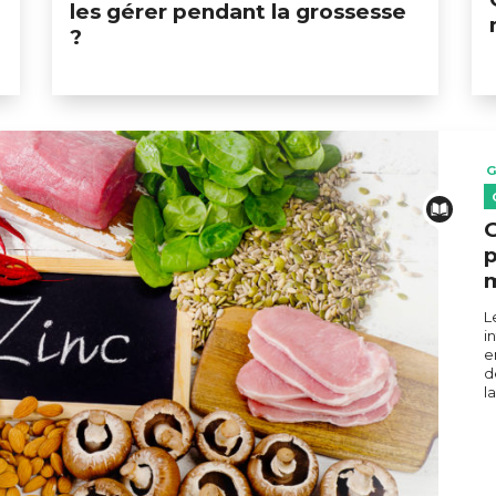
les gérer pendant la grossesse
?
G
G
p
m
L
i
e
d
l