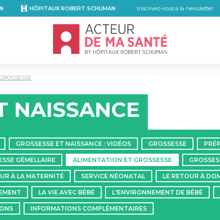
N
HÔPITAUX ROBERT SCHUMAN
Inscrivez-vous à la newsletter
Accueil - Acteur de ma santé, by Hôpita
 GROSSESSE
T NAISSANCE
GROSSESSE ET NAISSANCE : VIDÉOS
GROSSESSE
PRÉP
SSE GÉMELLAIRE
ALIMENTATION ET GROSSESSE
GROSSES
UR À LA MATERNITÉ
SERVICE NÉONATAL
LE RETOUR À DOM
TEMENT
LA VIE AVEC BÉBÉ
L'ENVIRONNEMENT DE BÉBÉ
IONS
INFORMATIONS COMPLÉMENTAIRES