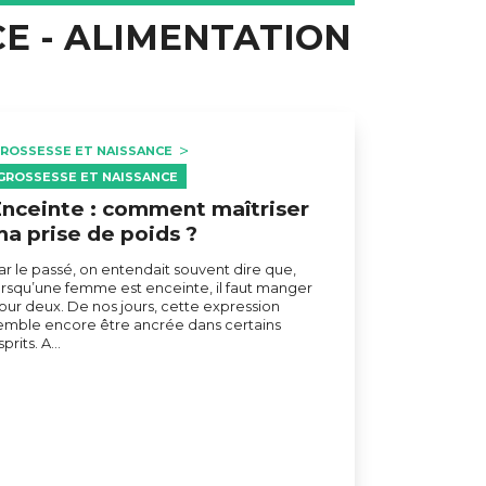
CE - ALIMENTATION
ROSSESSE ET NAISSANCE
GROSSESSE ET NAISSANCE
nceinte : comment maîtriser
a prise de poids ?
ar le passé, on entendait souvent dire que,
orsqu’une femme est enceinte, il faut manger
our deux. De nos jours, cette expression
emble encore être ancrée dans certains
sprits. A…