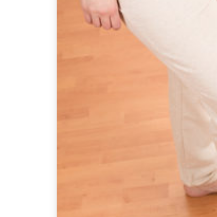
GESONDHEETZENTRUM
FONDATION HÔPITAUX ROB