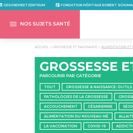
GESONDHEETZENTRUM
FONDATION HÔPITAUX ROBERT SCHUMA
NOS SUJETS SANTÉ
ACCUEIL
GROSSESSE ET NAISSANCE
ALIMENTATION ET
GROSSESSE E
PARCOURIR PAR CATÉGORIE
TOUT
GROSSESSE & NAISSANCE: OUTILS
PATHOLOGIES DE LA GROSSESSE
GROSSE
ACCOUCHEMENT
CÉSARIENNE
SÉJO
ALIMENTATION DU NOUVEAU-NÉ
ALLAI
LA VACCINATION
COVID-19
ADDICT