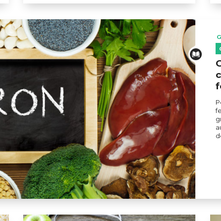
G
G
c
f
P
f
g
a
d
r la carence en fer ?