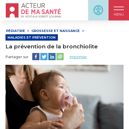
Accueil - Acteur de ma santé, by HôpitauxRobert S
Panneau d'accessi
MENU
PÉDIATRIE
GROSSESSE ET NAISSANCE
MALADIES ET PRÉVENTION
La prévention de la bronchiolite
Partager cette page sur Facebook
Partager cette page sur Twitter
Partager cette page sur LinkedIn
Partager cette page sur email
Partager sur
Imprimer