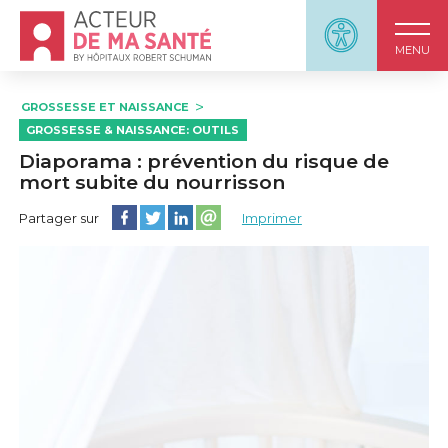
Accueil - Acteur de ma santé, by HôpitauxRobert S
Panneau d'accessi
MENU
GROSSESSE ET NAISSANCE
GROSSESSE & NAISSANCE: OUTILS
Diaporama : prévention du risque de
mort subite du nourrisson
Partager cette page sur Facebook
Partager cette page sur Twitter
Partager cette page sur LinkedIn
Partager cette page sur email
Partager sur
Imprimer