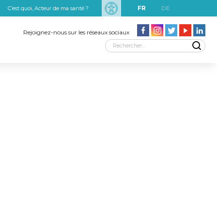
FR
DE
C’est quoi, Acteur de ma santé ?
uxRobert Schuman
Rejoignez-nous sur les réseaux sociaux