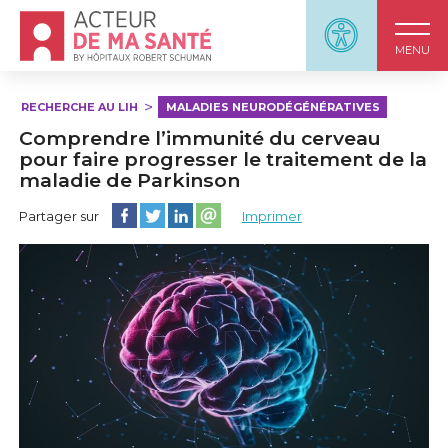
Accueil - Acteur de ma santé, by HôpitauxRobert S
Panneau d'accessi
MENU
RECHERCHE AU LIH
MALADIES NEURODÉGÉNÉRATIVES
Comprendre l’immunité du cerveau
pour faire progresser le traitement de la
maladie de Parkinson
Partager cette page sur Facebook
Partager cette page sur Twitter
Partager cette page sur LinkedIn
Partager cette page sur email
Partager sur
Imprimer