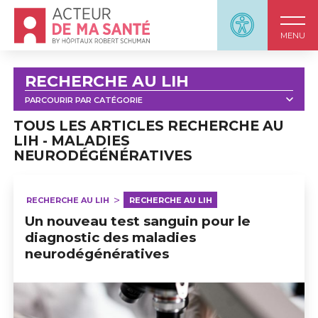
Accueil - Acteur de ma santé, by HôpitauxRobert S
Panneau d'accessi
MENU
RECHERCHE AU LIH
PARCOURIR PAR CATÉGORIE
TOUT
MALADIES IMMUNITAIRES
TOUS LES ARTICLES RECHERCHE AU
LIH - MALADIES
MALADIES NEURODÉGÉNÉRATIVES
NEURODÉGÉNÉRATIVES
PATIENT AND PUBLIC INVOLVEMENT (PPI) AU LIH
SANTÉ DE PRÉCISION
RECHERCHE AU LIH
RECHERCHE AU LIH
PRÉVENTION, DIAGNOSTIC ET TRAITEMENT
Un nouveau test sanguin pour le
diagnostic des maladies
RECHERCHE AU LIH
CANCER
neurodégénératives