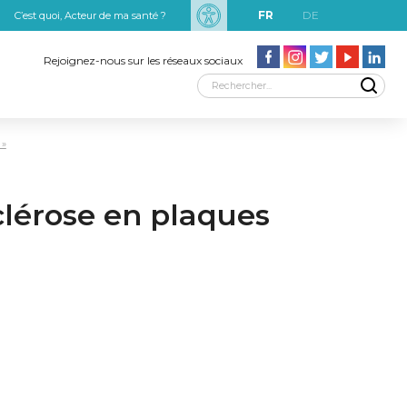
FR
DE
C’est quoi, Acteur de ma santé ?
uxRobert Schuman
Rejoignez-nous sur les réseaux sociaux
 »
sclérose en plaques