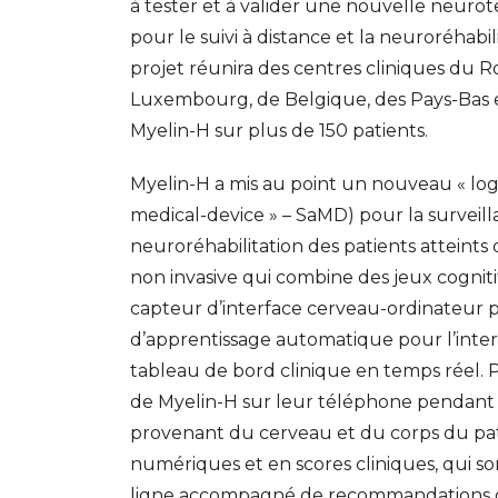
à tester et à valider une nouvelle neuro
pour le suivi à distance et la neuroréhabi
projet réunira des centres cliniques du R
Luxembourg, de Belgique, des Pays-Bas et d
Myelin-H sur plus de 150 patients.
Myelin-H a mis au point un nouveau « logi
medical-device » – SaMD) pour la surveilla
neuroréhabilitation des patients atteints
non invasive qui combine des jeux cogniti
capteur d’interface cerveau-ordinateur 
d’apprentissage automatique pour l’inte
tableau de bord clinique en temps réel. 
de Myelin-H sur leur téléphone pendant 
provenant du cerveau et du corps du pat
numériques et en scores cliniques, qui so
GESONDHEETZENTRUM
FONDATION HÔPITAUX ROB
ligne accompagné de recommandations clin