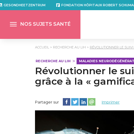
GESONDHEETZENTRUM
FONDATION HÔPITAUX ROBERT SCHUMA
NOS SUJETS SANTÉ
ACCUEIL
RECHERCHE AU LIH
RÉVOLUTIONNER LE SUIVI 
RECHERCHE AU LIH
MALADIES NEURODÉGÉNÉRAT
Révolutionner le sui
grâce à la « gamific
Partager cette page sur Facebook
Partager cette page sur Twitter
Partager cette page sur Lin
Partager cette page su
Partager sur
Imprimer