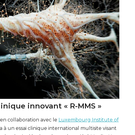
 clinique innovant « R-MMS »
, en collaboration avec le
Luxembourg Institute of
ra à un essai clinique international multisite visant