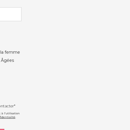
e la femme
s Âgées
ontacter*
 l’utilisation
fidentialité
.