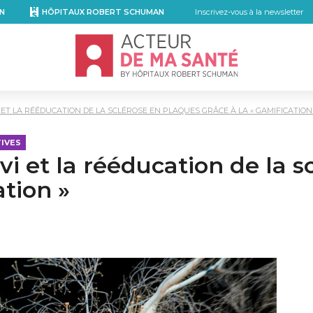
N
HÔPITAUX ROBERT SCHUMAN
Inscrivez-vous à la newsletter
Accueil - Acteur de ma santé, by Hôpita
ET LA RÉÉDUCATION DE LA SCLÉROSE EN PLAQUES GRÂCE À LA « GAMIFICATION
IVES
vi et la rééducation de la 
ation »
kedIn
r email