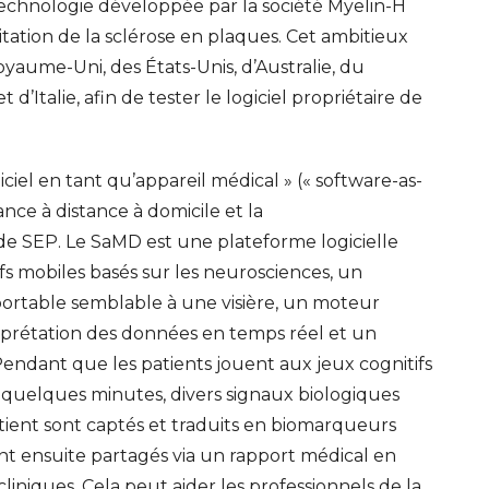
technologie développée par la société Myelin-H
litation de la sclérose en plaques. Cet ambitieux
oyaume-Uni, des États-Unis, d’Australie, du
’Italie, afin de tester le logiciel propriétaire de
ciel en tant qu’appareil médical » (« software-as-
nce à distance à domicile et la
 de SEP. Le SaMD est une plateforme logicielle
fs mobiles basés sur les neurosciences, un
portable semblable à une visière, un moteur
rprétation des données en temps réel et un
Pendant que les patients jouent aux jeux cognitifs
quelques minutes, divers signaux biologiques
ient sont captés et traduits en biomarqueurs
nt ensuite partagés via un rapport médical en
ERT SCHUMAN
HÔPITAUX ROBERT SCHUMAN
iques. Cela peut aider les professionnels de la