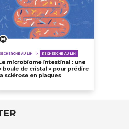
RECHERCHE AU LIH
RECHERCHE AU LIH
Le microbiome intestinal : une
« boule de cristal » pour prédire
la sclérose en plaques
TER