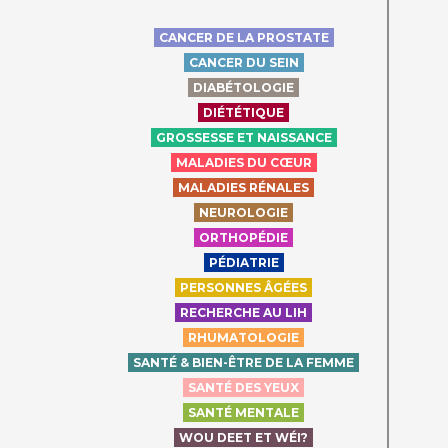
CANCER DE LA PROSTATE
CANCER DU SEIN
DIABÉTOLOGIE
DIÉTÉTIQUE
GROSSESSE ET NAISSANCE
MALADIES DU CŒUR
MALADIES RÉNALES
NEUROLOGIE
ORTHOPÉDIE
PÉDIATRIE
PERSONNES ÂGÉES
RECHERCHE AU LIH
RHUMATOLOGIE
SANTÉ & BIEN-ÊTRE DE LA FEMME
SANTÉ DES YEUX
SANTÉ MENTALE
WOU DEET ET WÉI?