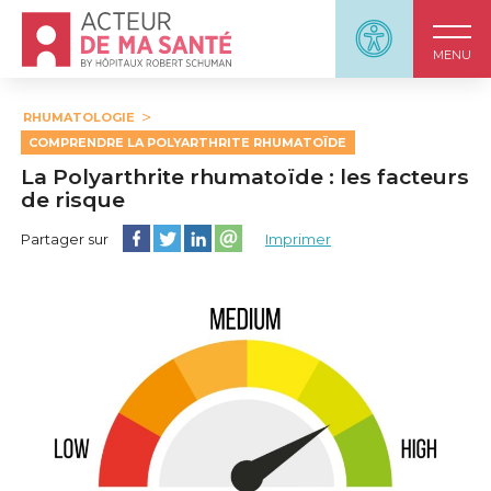
Accueil - Acteur de ma santé, by HôpitauxRobert S
Panneau d'accessi
MENU
RHUMATOLOGIE
COMPRENDRE LA POLYARTHRITE RHUMATOÏDE
La Polyarthrite rhumatoïde : les facteurs
de risque
Partager cette page sur Facebook
Partager cette page sur Twitter
Partager cette page sur LinkedIn
Partager cette page sur email
Partager sur
Imprimer