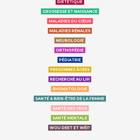
DIÉTÉTIQUE
GROSSESSE ET NAISSANCE
MALADIES DU CŒUR
MALADIES RÉNALES
NEUROLOGIE
ORTHOPÉDIE
PÉDIATRIE
PERSONNES ÂGÉES
RECHERCHE AU LIH
RHUMATOLOGIE
SANTÉ & BIEN-ÊTRE DE LA FEMME
SANTÉ DES YEUX
SANTÉ MENTALE
WOU DEET ET WÉI?