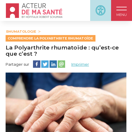
Accueil - Acteur de ma santé, by HôpitauxRobert S
Panneau d'accessi
MENU
RHUMATOLOGIE
COMPRENDRE LA POLYARTHRITE RHUMATOÏDE
La Polyarthrite rhumatoïde : qu’est-ce
que c’est ?
Partager cette page sur Facebook
Partager cette page sur Twitter
Partager cette page sur LinkedIn
Partager cette page sur email
Partager sur
Imprimer