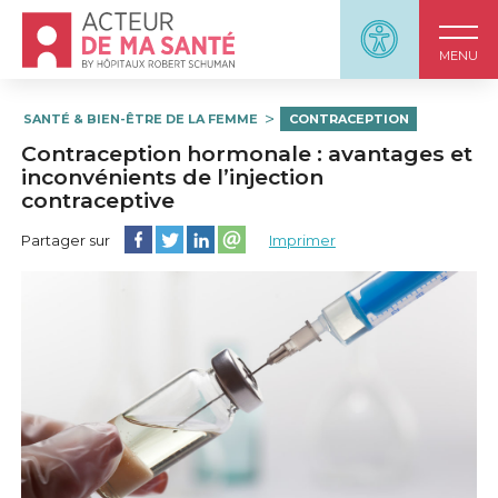
Accueil - Acteur de ma santé, by HôpitauxRobert S
Panneau d'accessi
MENU
SANTÉ & BIEN-ÊTRE DE LA FEMME
CONTRACEPTION
Contraception hormonale : avantages et
inconvénients de l’injection
contraceptive
Partager cette page sur Facebook
Partager cette page sur Twitter
Partager cette page sur LinkedIn
Partager cette page sur email
Partager sur
Imprimer