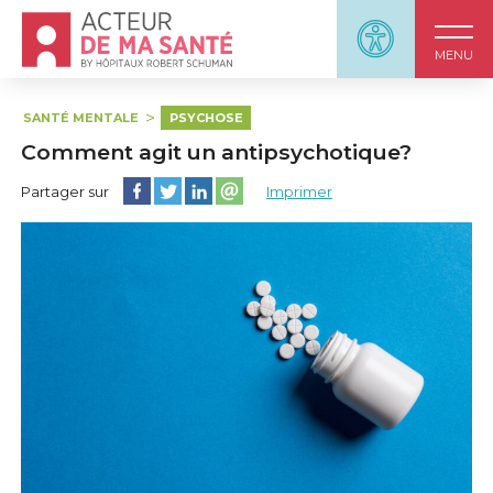
Accueil - Acteur de ma santé, by HôpitauxRobert S
Panneau d'accessi
MENU
SANTÉ MENTALE
PSYCHOSE
Comment agit un antipsychotique?
Partager cette page sur Facebook
Partager cette page sur Twitter
Partager cette page sur LinkedIn
Partager cette page sur email
Partager sur
Imprimer