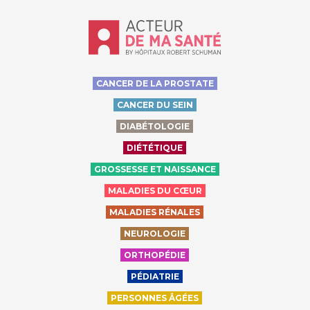
Accueil - Acteur de ma santé, by Hôp
CANCER DE LA PROSTATE
CANCER DU SEIN
DIABÉTOLOGIE
DIÉTÉTIQUE
GROSSESSE ET NAISSANCE
MALADIES DU CŒUR
MALADIES RÉNALES
NEUROLOGIE
ORTHOPÉDIE
PÉDIATRIE
PERSONNES ÂGÉES