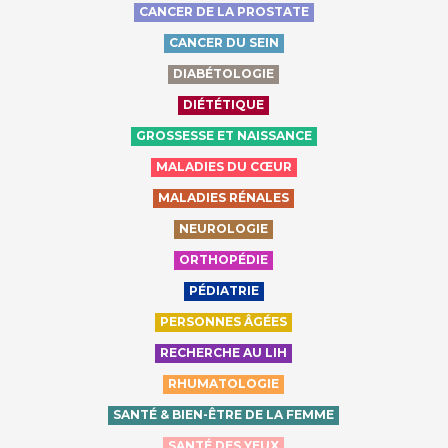
CANCER DE LA PROSTATE
CANCER DU SEIN
DIABÉTOLOGIE
DIÉTÉTIQUE
GROSSESSE ET NAISSANCE
MALADIES DU CŒUR
MALADIES RÉNALES
NEUROLOGIE
ORTHOPÉDIE
PÉDIATRIE
PERSONNES ÂGÉES
RECHERCHE AU LIH
RHUMATOLOGIE
SANTÉ & BIEN-ÊTRE DE LA FEMME
SANTÉ DES YEUX