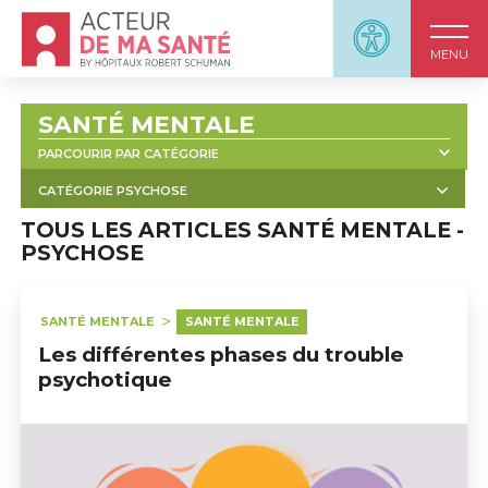
Accueil - Acteur de ma santé, by HôpitauxRobert S
Panneau d'accessi
MENU
SANTÉ MENTALE
PARCOURIR PAR CATÉGORIE
TOUT
DÉPRESSION
PSYCHOSE
CATÉGORIE PSYCHOSE
TROUBLES BIPOLAIRES
TOUT
PSYCHOSE : OUTILS
TOUS LES ARTICLES SANTÉ MENTALE -
PSYCHOSE
COMPRENDRE LA PSYCHOSE
PSYCHOSE : LES AIDES MÉDICAMENTEUSES
SANTÉ MENTALE
SANTÉ MENTALE
PSYCHOSE : LES THÉRAPIES
Les différentes phases du trouble
VIVRE AVEC LA PSYCHOSE
psychotique