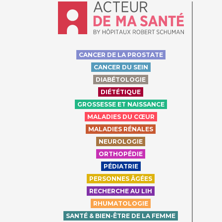
Accueil - Acteur de ma santé, by Hôpit
CANCER DE LA PROSTATE
CANCER DU SEIN
DIABÉTOLOGIE
DIÉTÉTIQUE
GROSSESSE ET NAISSANCE
MALADIES DU CŒUR
MALADIES RÉNALES
NEUROLOGIE
ORTHOPÉDIE
PÉDIATRIE
PERSONNES ÂGÉES
RECHERCHE AU LIH
RHUMATOLOGIE
SANTÉ & BIEN-ÊTRE DE LA FEMME