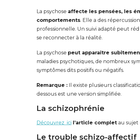
La psychose
affecte les pensées, les é
comportements
. Elle a des répercussions
professionnelle. Un suivi adapté peut ré
se reconnecter à la réalité.
La psychose
peut apparaître subitemen
maladies psychotiques, de nombreux symp
symptômes dits positifs ou négatifs.
Remarque :
Il existe plusieurs classifica
dessous est une version simplifiée.
La schizophrénie
Découvrez ici
l’article complet
au sujet 
Le trouble schizo-affectif
GESONDHEETZENTRUM
FONDATION HÔPITAUX ROB