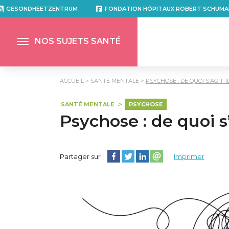
GESONDHEETZENTRUM
FONDATION HÔPITAUX ROBERT SCHUMA
NOS SUJETS SANTÉ
ACCUEIL
SANTÉ MENTALE
PSYCHOSE : DE QUOI S’AGIT-IL
SANTÉ MENTALE
PSYCHOSE
Psychose : de quoi s’
Partager cette page sur Facebook
Partager cette page sur Twitter
Partager cette page sur Lin
Partager cette page su
Partager sur
Imprimer