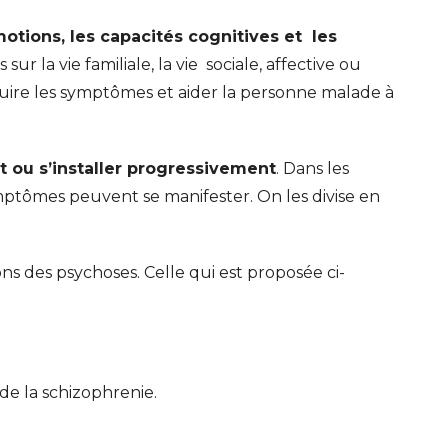
motions, les capacités cognitives et les
 sur la vie familiale, la vie sociale, affective ou
duire les symptômes et aider la personne malade à
t ou s’installer progressivement
. Dans les
tômes peuvent se manifester. On les divise en
tions des psychoses. Celle qui est proposée ci-
de la schizophrenie.
ERT SCHUMAN
HÔPITAUX ROBERT SCHUMAN