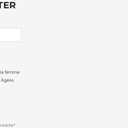
TER
e la femme
s Âgées
ontacter*