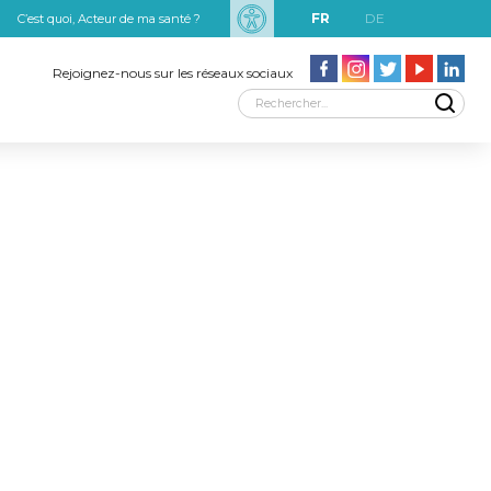
FR
DE
C’est quoi, Acteur de ma santé ?
uxRobert Schuman
Rejoignez-nous sur les réseaux sociaux