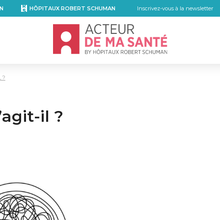
N
HÔPITAUX ROBERT SCHUMAN
Inscrivez-vous à la newsletter
Accueil - Acteur de ma santé, by Hôpita
 ?
agit-il ?
kedIn
r email