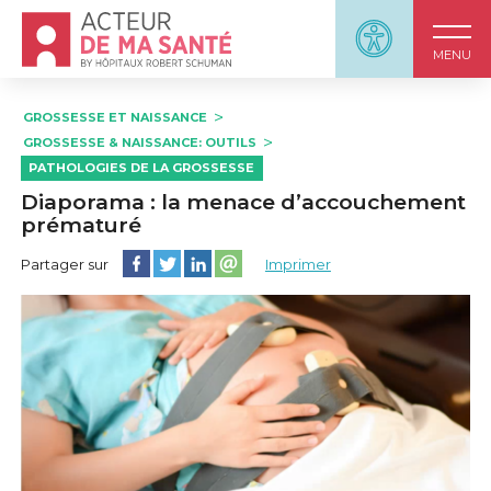
Accueil - Acteur de ma santé, by HôpitauxRobert S
Panneau d'accessi
MENU
GROSSESSE ET NAISSANCE
GROSSESSE & NAISSANCE: OUTILS
PATHOLOGIES DE LA GROSSESSE
Diaporama : la menace d’accouchement
prématuré
Partager cette page sur Facebook
Partager cette page sur Twitter
Partager cette page sur LinkedIn
Partager cette page sur email
Partager sur
Imprimer