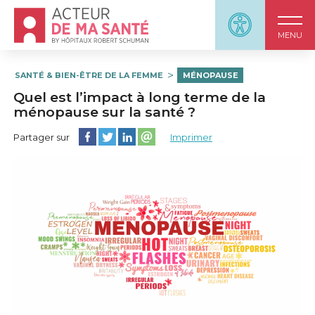
Accueil - Acteur de ma santé, by HôpitauxRobert S
Panneau d'accessi
MENU
SANTÉ & BIEN-ÊTRE DE LA FEMME
MÉNOPAUSE
Quel est l’impact à long terme de la
ménopause sur la santé ?
Partager cette page sur Facebook
Partager cette page sur Twitter
Partager cette page sur LinkedIn
Partager cette page sur email
Partager sur
Imprimer