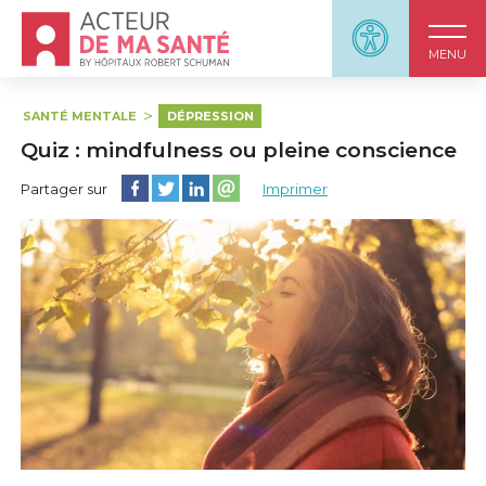
Accueil - Acteur de ma santé, by HôpitauxRobert S
Panneau d'accessi
MENU
SANTÉ MENTALE
DÉPRESSION
Quiz : mindfulness ou pleine conscience
Partager cette page sur Facebook
Partager cette page sur Twitter
Partager cette page sur LinkedIn
Partager cette page sur email
Partager sur
Imprimer