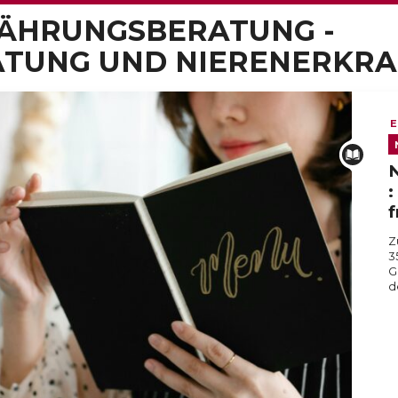
NÄHRUNGSBERATUNG -
TUNG UND NIERENERKR
E
N
:
f
Z
3
G
d