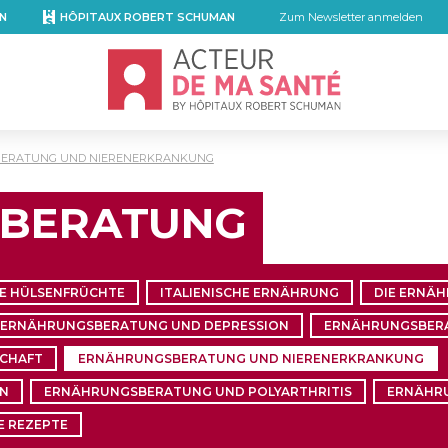
N
HÔPITAUX ROBERT SCHUMAN
Zum Newsletter anmelden
Accueil - Acteur de ma santé, by Hôpita
ERATUNG UND NIERENERKRANKUNG
BERATUNG
IE HÜLSENFRÜCHTE
ITALIENISCHE ERNÄHRUNG
DIE ERNÄ
ERNÄHRUNGSBERATUNG UND DEPRESSION
ERNÄHRUNGSBERA
CHAFT
ERNÄHRUNGSBERATUNG UND NIERENERKRANKUNG
IN
ERNÄHRUNGSBERATUNG UND POLYARTHRITIS
ERNÄHR
E REZEPTE