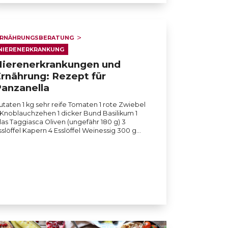
RNÄHRUNGSBERATUNG
NIERENERKRANKUNG
Nierenerkrankungen und
rnährung: Rezept für
anzanella
utaten 1 kg sehr reife Tomaten 1 rote Zwiebel
 Knoblauchzehen 1 dicker Bund Basilikum 1
las Taggiasca Oliven (ungefähr 180 g) 3
sslöffel Kapern 4 Esslöffel Weinessig 300 g…