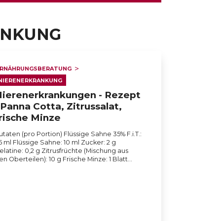
ANKUNG
RNÄHRUNGSBERATUNG
NIERENERKRANKUNG
ierenerkrankungen - Rezept
 Panna Cotta, Zitrussalat,
rische Minze
utaten (pro Portion) Flüssige Sahne 35% F.i.T.:
5 ml Flüssige Sahne: 10 ml Zucker: 2 g
elatine: 0,2 g Zitrusfrüchte (Mischung aus
en Oberteilen): 10 g Frische Minze: 1 Blatt…