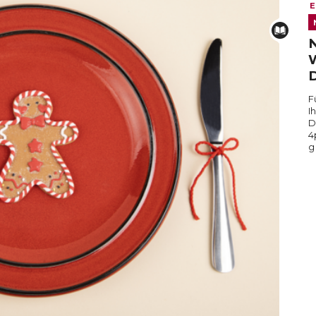
E
N
D
F
I
D
4
g