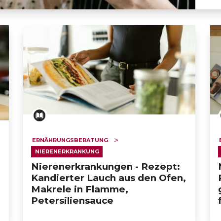
a, Zitrussalat, frische Minze
ERNÄHRUNGSBERATUNG
NIERENERKRANKUNG
Nierenerkrankungen - Rezept:
Kandierter Lauch aus den Ofen,
Makrele in Flamme,
Petersiliensauce
ERT SCHUMAN
HÔPITAUX ROBERT SCHUMAN