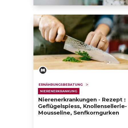
Nierenerkrankungen - Rezept : Panna Cott
ERNÄHRUNGSBERATUNG
NIERENERKRANKUNG
Nierenerkrankungen - Rezept :
Geflügelspiess, Knollensellerie-
Mousseline, Senfkorngurken
GESONDHEETZENTRUM
FONDATION HÔPITAUX ROB