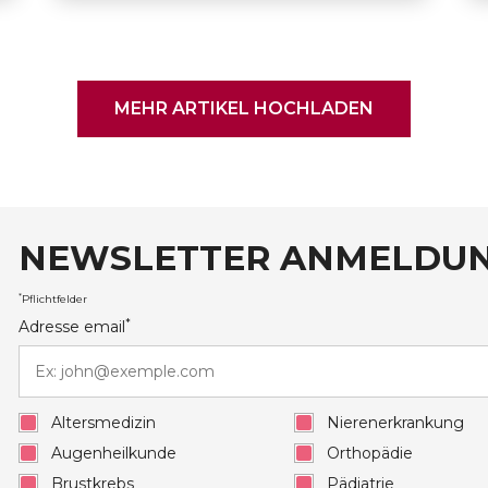
MEHR ARTIKEL HOCHLADEN
NEWSLETTER ANMELDU
auxRobert Schuman
*
Pflichtfelder
*
Adresse email
Altersmedizin
Nierenerkrankung
Augenheilkunde
Orthopädie
Brustkrebs
Pädiatrie