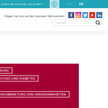
FR
DE
Acteur de ma santé, was ist das ?
uxRobert Schuman
Folgen Sie uns auf den sozialen Netzwerken
HRUNG
TUNG UND DIABETES
UNGSBERATUNG UND HERZKRANKHEITEN