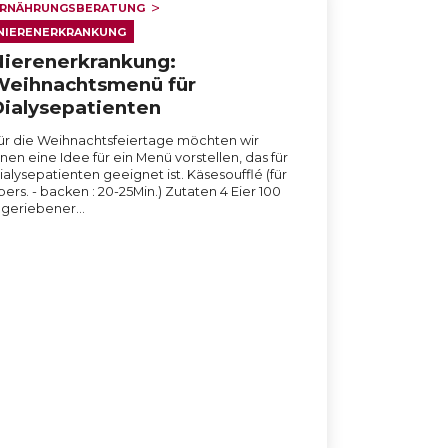
RNÄHRUNGSBERATUNG
NIERENERKRANKUNG
ierenerkrankung:
Weihnachtsmenü für
ialysepatienten
ür die Weihnachtsfeiertage möchten wir
hnen eine Idee für ein Menü vorstellen, das für
ialysepatienten geeignet ist. Käsesoufflé (für
pers. - backen : 20-25Min.) Zutaten 4 Eier 100
 geriebener…