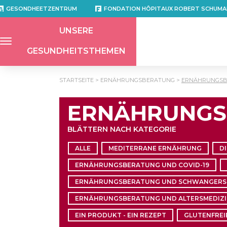
GESONDHEETZENTRUM
FONDATION HÔPITAUX ROBERT SCHUMA
UNSERE
GESUNDHEITSTHEMEN
STARTSEITE
ERNÄHRUNGSBERATUNG
ERNÄHRUNGSB
ERNÄHRUNGS
BLÄTTERN NACH KATEGORIE
ALLE
MEDITERRANE ERNÄHRUNG
D
ERNÄHRUNGSBERATUNG UND COVID-19
ERNÄHRUNGSBERATUNG UND SCHWANGERS
ERNÄHRUNGSBERATUNG UND ALTERSMEDIZ
EIN PRODUKT - EIN REZEPT
GLUTENFREI