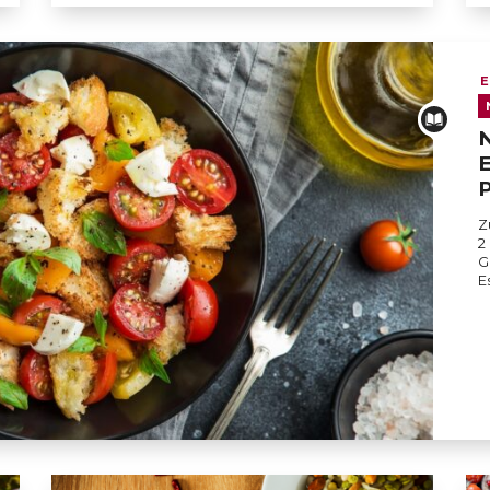
E
E
P
Z
2
G
E
zept für Panzanella