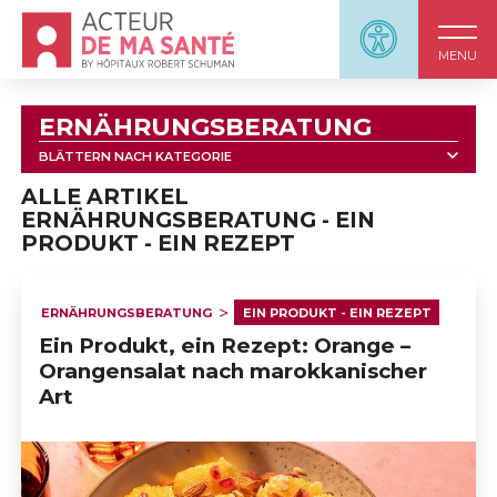
Accueil - Acteur de ma santé, by HôpitauxRobert S
Panneau d'accessi
MENU
ERNÄHRUNGSBERATUNG
BLÄTTERN NACH KATEGORIE
ALLE
ALLE ARTIKEL
ERNÄHRUNGSBERATUNG - EIN
PRODUKT - EIN REZEPT
                            MEDITERRANE ERNÄHRUNG                        
ERNÄHRUNGSBERATUNG
EIN PRODUKT - EIN REZEPT
                            DIE HÜLSENFRÜCHTE                        
Ein Produkt, ein Rezept: Orange –
Orangensalat nach marokkanischer
Art
                            ITALIENISCHE ERNÄHRUNG                        
                            DIE ERNÄHRUNG                        