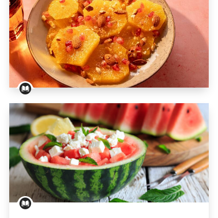
                            ERNÄHRUNGSBERATUNG UND COVID-
19                        
                            ERNÄHRUNGSBERATUNG UND 
DEPRESSION                        
Ein Produkt, ein Rezept: Orange – Orangensalat nac
                            ERNÄHRUNGSBERATUNG UND 
DIABETES                        
                            ERNÄHRUNGSBERATUNG UND 
SCHWANGERSCHAFT                        
                            ERNÄHRUNGSBERATUNG UND 
NIERENERKRANKUNG                        