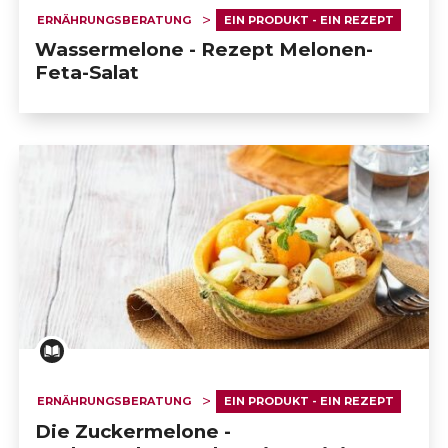
                            ERNÄHRUNGSBERATUNG UND 
ERNÄHRUNGSBERATUNG
EIN PRODUKT - EIN REZEPT
ALTERSMEDIZIN                        
Wassermelone - Rezept Melonen-
Feta-Salat
                            ERNÄHRUNGSBERATUNG UND 
POLYARTHRITIS                        
                            ERNÄHRUNGSBERATUNG UND 
HERZKRANKHEITEN                        
                            EIN PRODUKT - EIN REZEPT                        
                            GLUTENFREIE REZEPTE                        
ERNÄHRUNGSBERATUNG
EIN PRODUKT - EIN REZEPT
Die Zuckermelone -