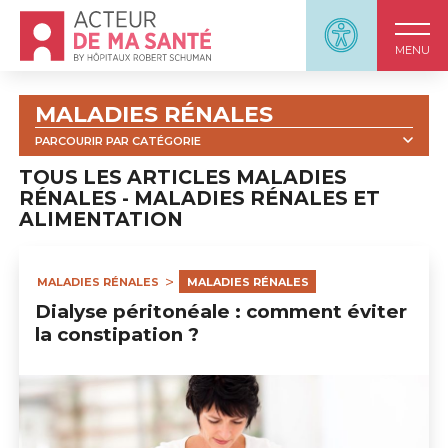
Accueil - Acteur de ma santé, by HôpitauxRobert S
Panneau d'accessi
MENU
MALADIES RÉNALES
PARCOURIR PAR CATÉGORIE
TOUT
VIDÉOS
WEBINARS
TOUS LES ARTICLES MALADIES
RÉNALES - MALADIES RÉNALES ET
COMPRENDRE LA MALADIE RÉNALE
ALIMENTATION
L'HÉMODIALYSE
LA DIALYSE PÉRITONÉALE
LA TRANSPLANTATION
MALADIES RÉNALES
MALADIES RÉNALES
MALADIES RÉNALES ET ALIMENTATION
Dialyse péritonéale : comment éviter
la constipation ?
MÉDICAMENTS EN (PRÉ)DIALYSE
VIVRE AVEC UNE MALADIE RÉNALE
L'ENTOURAGE
QUIZ
MALADIES RÉNALES : OUTILS