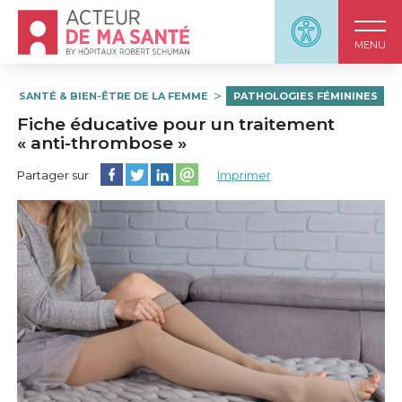
Accueil - Acteur de ma santé, by HôpitauxRobert S
Panneau d'accessi
MENU
SANTÉ & BIEN-ÊTRE DE LA FEMME
PATHOLOGIES FÉMININES
Fiche éducative pour un traitement
« anti-thrombose »
Partager cette page sur Facebook
Partager cette page sur Twitter
Partager cette page sur LinkedIn
Partager cette page sur email
Partager sur
Imprimer