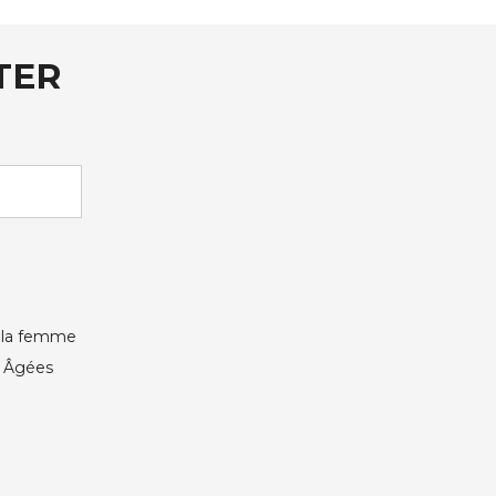
TER
e la femme
s Âgées