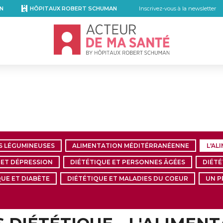
N
HÔPITAUX ROBERT SCHUMAN
Inscrivez-vous à la newsletter
Accueil - Acteur de ma santé, by Hôpita
S LÉGUMINEUSES
ALIMENTATION MÉDITÉRRANÉENNE
L'AL
 ET DÉPRESSION
DIÉTÉTIQUE ET PERSONNES ÂGÉES
DIÉTÉ
QUE ET DIABÈTE
DIÉTÉTIQUE ET MALADIES DU COEUR
UN P