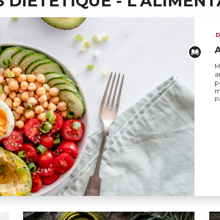
S DIÉTÉTIQUE - L'ALIMEN
D
A
M
a
p
m
P