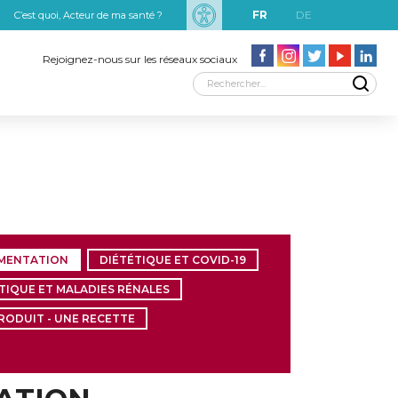
FR
DE
C’est quoi, Acteur de ma santé ?
uxRobert Schuman
Rejoignez-nous sur les réseaux sociaux
IMENTATION
DIÉTÉTIQUE ET COVID-19
TIQUE ET MALADIES RÉNALES
RODUIT - UNE RECETTE