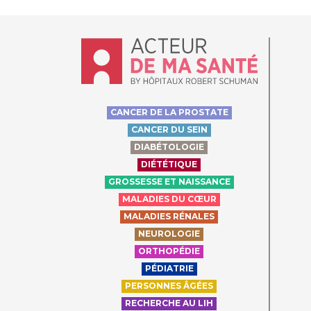
Accueil - Acteur de ma santé, by Hôpit
CANCER DE LA PROSTATE
CANCER DU SEIN
DIABÉTOLOGIE
DIÉTÉTIQUE
GROSSESSE ET NAISSANCE
MALADIES DU CŒUR
MALADIES RÉNALES
NEUROLOGIE
ORTHOPÉDIE
PÉDIATRIE
PERSONNES ÂGÉES
RECHERCHE AU LIH